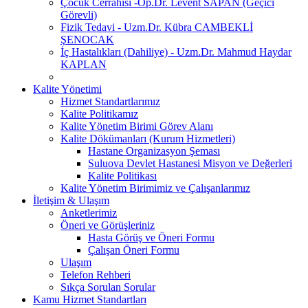
Çocuk Cerrahisi -Op.Dr. Levent SAPAN (Geçici
Görevli)
Fizik Tedavi - Uzm.Dr. Kübra CAMBEKLİ
ŞENOCAK
İç Hastalıkları (Dahiliye) - Uzm.Dr. Mahmud Haydar
KAPLAN
Kalite Yönetimi
Hizmet Standartlarımız
Kalite Politikamız
Kalite Yönetim Birimi Görev Alanı
Kalite Dökümanları (Kurum Hizmetleri)
Hastane Organizasyon Şeması
Suluova Devlet Hastanesi Misyon ve Değerleri
Kalite Politikası
Kalite Yönetim Birimimiz ve Çalışanlarımız
İletişim & Ulaşım
Anketlerimiz
Öneri ve Görüşleriniz
Hasta Görüş ve Öneri Formu
Çalışan Öneri Formu
Ulaşım
Telefon Rehberi
Sıkça Sorulan Sorular
Kamu Hizmet Standartları