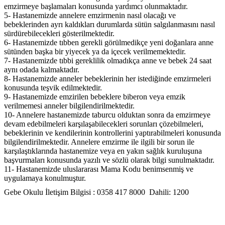
emzirmeye başlamaları konusunda yardımcı olunmaktadır.
5- Hastanemizde annelere emzirmenin nasıl olacağı ve
bebeklerinden ayrı kaldıkları durumlarda sütün salgılanmasını nasıl
sürdürebilecekleri gösterilmektedir.
6- Hastanemizde tıbben gerekli görülmedikçe yeni doğanlara anne
sütünden başka bir yiyecek ya da içecek verilmemektedir.
7- Hastanemizde tıbbi gereklilik olmadıkça anne ve bebek 24 saat
aynı odada kalmaktadır.
8- Hastanemizde anneler bebeklerinin her istediğinde emzirmeleri
konusunda teşvik edilmektedir.
9- Hastanemizde emzirilen bebeklere biberon veya emzik
verilmemesi anneler bilgilendirilmektedir.
10- Annelere hastanemizde taburcu olduktan sonra da emzirmeye
devam edebilmeleri karşılaşabilecekleri sorunları çözebilmeleri,
bebeklerinin ve kendilerinin kontrollerini yaptırabilmeleri konusunda
bilgilendirilmektedir. Annelere emzirme ile ilgili bir sorun ile
karşılaştıklarında hastanemize veya en yakın sağlık kuruluşuna
başvurmaları konusunda yazılı ve sözlü olarak bilgi sunulmaktadır.
11- Hastanemizde uluslararası Mama Kodu benimsenmiş ve
uygulamaya konulmuştur.
Gebe Okulu İletişim Bilgisi : 0358 417 8000 Dahili: 1200