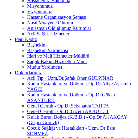
Hastanemiz Hakkında
Misyonumuz
Vizyonumuz
Hastane Organizasyon Şeması
Nasıl Muayene Olurum
Anlaşmalı Olduğumuz Kurumlar
Acil Sağlık Hizmetleri
İdari Kadro
Başhekim
Başhekim Yardımcısı
İdari ve Mali Hizmetler Müdürü
Sağlık Bakım Hizmetleri Müd.
Müdür Yardımcısı
Doktorlarımız
Acil Tıp - Uzm.Dr.Şafak Öner GÜLPINAR
Kadın Hastalıkları ve Doğum - Op.Dr.Atiye Aysemin
YAĞCI
Kadın Hastalıkları ve Doğum - Op.Dr.Göksu
ASANTÜRK
Genel Cerrah - Op.Dr.Sebahattin TAHTA
Genel Cerrah - Op.Dr.Gizem AKBULUT
Kulak Burun Boğaz (K.B.B.) - Op.Dr.Ali AKÇAY
(Geçici Görevli)
Çocuk Sağlığı ve Hastalıkları - Uzm. Dr Esra
SÖNMEZ