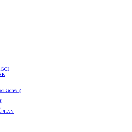
YAĞCI
ÜRK
ci Görevli)
i)
K
 KAPLAN