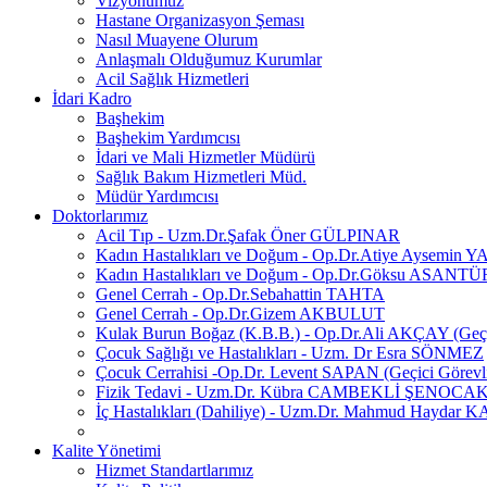
Vizyonumuz
Hastane Organizasyon Şeması
Nasıl Muayene Olurum
Anlaşmalı Olduğumuz Kurumlar
Acil Sağlık Hizmetleri
İdari Kadro
Başhekim
Başhekim Yardımcısı
İdari ve Mali Hizmetler Müdürü
Sağlık Bakım Hizmetleri Müd.
Müdür Yardımcısı
Doktorlarımız
Acil Tıp - Uzm.Dr.Şafak Öner GÜLPINAR
Kadın Hastalıkları ve Doğum - Op.Dr.Atiye Aysemin 
Kadın Hastalıkları ve Doğum - Op.Dr.Göksu ASANT
Genel Cerrah - Op.Dr.Sebahattin TAHTA
Genel Cerrah - Op.Dr.Gizem AKBULUT
Kulak Burun Boğaz (K.B.B.) - Op.Dr.Ali AKÇAY (Geçi
Çocuk Sağlığı ve Hastalıkları - Uzm. Dr Esra SÖNMEZ
Çocuk Cerrahisi -Op.Dr. Levent SAPAN (Geçici Görevl
Fizik Tedavi - Uzm.Dr. Kübra CAMBEKLİ ŞENOCA
İç Hastalıkları (Dahiliye) - Uzm.Dr. Mahmud Haydar
Kalite Yönetimi
Hizmet Standartlarımız