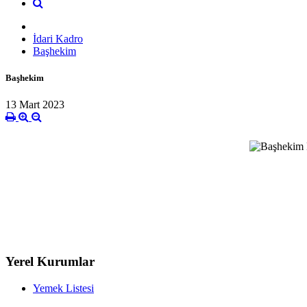
İdari Kadro
Başhekim
Başhekim
13 Mart 2023
(Acil Tıp 
Yerel Kurumlar
Yemek Listesi