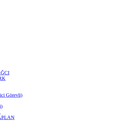
YAĞCI
ÜRK
ci Görevli)
i)
K
 KAPLAN