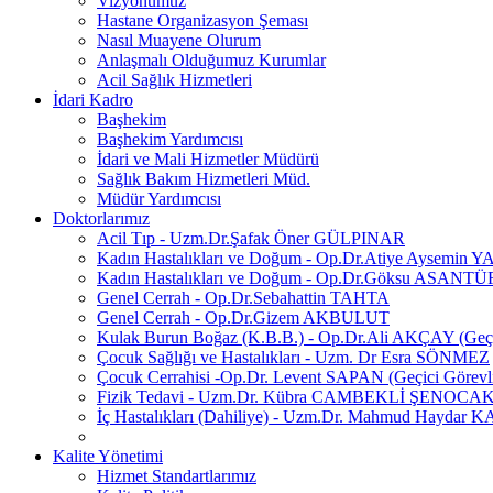
Vizyonumuz
Hastane Organizasyon Şeması
Nasıl Muayene Olurum
Anlaşmalı Olduğumuz Kurumlar
Acil Sağlık Hizmetleri
İdari Kadro
Başhekim
Başhekim Yardımcısı
İdari ve Mali Hizmetler Müdürü
Sağlık Bakım Hizmetleri Müd.
Müdür Yardımcısı
Doktorlarımız
Acil Tıp - Uzm.Dr.Şafak Öner GÜLPINAR
Kadın Hastalıkları ve Doğum - Op.Dr.Atiye Aysemin 
Kadın Hastalıkları ve Doğum - Op.Dr.Göksu ASANT
Genel Cerrah - Op.Dr.Sebahattin TAHTA
Genel Cerrah - Op.Dr.Gizem AKBULUT
Kulak Burun Boğaz (K.B.B.) - Op.Dr.Ali AKÇAY (Geçi
Çocuk Sağlığı ve Hastalıkları - Uzm. Dr Esra SÖNMEZ
Çocuk Cerrahisi -Op.Dr. Levent SAPAN (Geçici Görevl
Fizik Tedavi - Uzm.Dr. Kübra CAMBEKLİ ŞENOCA
İç Hastalıkları (Dahiliye) - Uzm.Dr. Mahmud Haydar
Kalite Yönetimi
Hizmet Standartlarımız