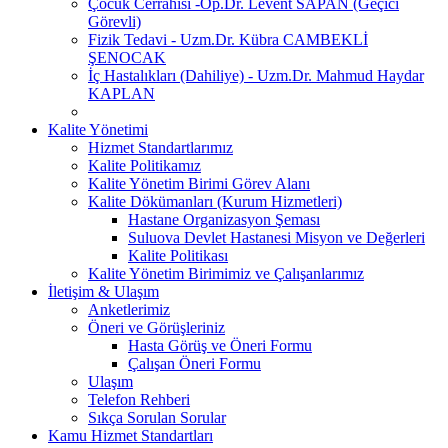
Çocuk Cerrahisi -Op.Dr. Levent SAPAN (Geçici
Görevli)
Fizik Tedavi - Uzm.Dr. Kübra CAMBEKLİ
ŞENOCAK
İç Hastalıkları (Dahiliye) - Uzm.Dr. Mahmud Haydar
KAPLAN
Kalite Yönetimi
Hizmet Standartlarımız
Kalite Politikamız
Kalite Yönetim Birimi Görev Alanı
Kalite Dökümanları (Kurum Hizmetleri)
Hastane Organizasyon Şeması
Suluova Devlet Hastanesi Misyon ve Değerleri
Kalite Politikası
Kalite Yönetim Birimimiz ve Çalışanlarımız
İletişim & Ulaşım
Anketlerimiz
Öneri ve Görüşleriniz
Hasta Görüş ve Öneri Formu
Çalışan Öneri Formu
Ulaşım
Telefon Rehberi
Sıkça Sorulan Sorular
Kamu Hizmet Standartları