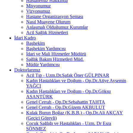
Hastanemiz Hakkında
Misyonumuz
Vizyonumuz
Hastane Organizasyon Şeması
Nasıl Muayene Olurum
Anlaşmalı Olduğumuz Kurumlar
Acil Sağlık Hizmetleri
İdari Kadro
Başhekim
Başhekim Yardımcısı
İdari ve Mali Hizmetler Müdürü
Sağlık Bakım Hizmetleri Müd.
Müdür Yardımcısı
Doktorlarımız
Acil Tıp - Uzm.Dr.Şafak Öner GÜLPINAR
Kadın Hastalıkları ve Doğum - Op.Dr.Atiye Aysemin
YAĞCI
Kadın Hastalıkları ve Doğum - Op.Dr.Göksu
ASANTÜRK
Genel Cerrah - Op.Dr.Sebahattin TAHTA
Genel Cerrah - Op.Dr.Gizem AKBULUT
Kulak Burun Boğaz (K.B.B.) - Op.Dr.Ali AKÇAY
(Geçici Görevli)
Çocuk Sağlığı ve Hastalıkları - Uzm. Dr Esra
SÖNMEZ