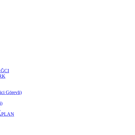
YAĞCI
ÜRK
ci Görevli)
i)
K
 KAPLAN