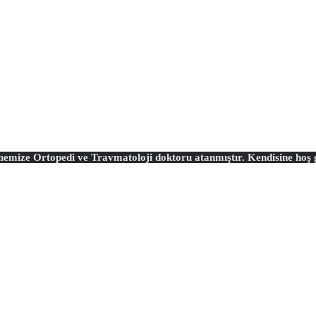
emize Ortopedi ve Travmatoloji doktoru atanmıştır. Kendisine hoş ge