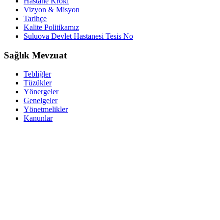
Hastane Kroki
Vizyon & Misyon
Tarihçe
Kalite Politikamız
Suluova Devlet Hastanesi Tesis No
Sağlık Mevzuat
Tebliğler
Tüzükler
Yönergeler
Genelgeler
Yönetmelikler
Kanunlar