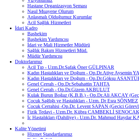
Vizyonumuz
Hastane Organizasyon Şeması
Nasıl Muayene Olurum
Anlaşmalı Olduğumuz Kurumlar
Acil Sağlık Hizmetleri
İdari Kadro
Başhekim
Başhekim Yardımcısı
İdari ve Mali Hizmetler Müdürü
Sağlık Bakım Hizmetleri Müd.
Müdür Yardımcısı
Doktorlarımız
Acil Tıp - Uzm.Dr.Şafak Öner GÜLPINAR
Kadın Hastalıkları ve Doğum - Op.Dr.Atiye Aysemin 
Kadın Hastalıkları ve Doğum - Op.Dr.Göksu ASANT
Genel Cerrah - Op.Dr.Sebahattin TAHTA
Genel Cerrah - Op.Dr.Gizem AKBULUT
Kulak Burun Boğaz (K.B.B.) - Op.Dr.Ali AKÇAY (Geçi
Çocuk Sağlığı ve Hastalıkları - Uzm. Dr Esra SÖNMEZ
Çocuk Cerrahisi -Op.Dr. Levent SAPAN (Geçici Görevl
Fizik Tedavi - Uzm.Dr. Kübra CAMBEKLİ ŞENOCA
İç Hastalıkları (Dahiliye) - Uzm.Dr. Mahmud Haydar
Kalite Yönetimi
Hizmet Standartlarımız