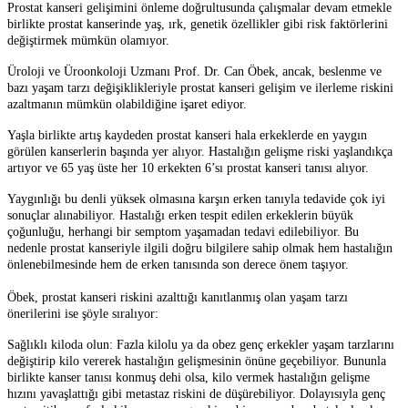
Prostat kanseri
gelişimini önleme doğrultusunda çalışmalar devam etmekle
birlikte prostat kanserinde yaş, ırk, genetik özellikler gibi risk faktörlerini
değiştirmek mümkün olamıyor.
Üroloji ve Üroonkoloji Uzmanı Prof. Dr. Can Öbek, ancak, beslenme ve
bazı yaşam tarzı değişiklikleriyle prostat kanseri gelişim ve ilerleme riskini
azaltmanın mümkün olabildiğine işaret ediyor.
Yaşla birlikte artış kaydeden prostat kanseri hala erkeklerde en yaygın
görülen kanserlerin başında yer alıyor. Hastalığın gelişme riski yaşlandıkça
artıyor ve 65 yaş üste her 10 erkekten 6’sı prostat kanseri tanısı alıyor.
Yaygınlığı bu denli yüksek olmasına karşın erken tanıyla tedavide çok iyi
sonuçlar alınabiliyor. Hastalığı erken tespit edilen erkeklerin büyük
çoğunluğu, herhangi bir semptom yaşamadan tedavi edilebiliyor. Bu
nedenle prostat kanseriyle ilgili doğru bilgilere sahip olmak hem hastalığın
önlenebilmesinde hem de erken tanısında son derece önem taşıyor.
Öbek, prostat kanseri riskini azalttığı kanıtlanmış olan yaşam tarzı
önerilerini ise şöyle sıralıyor:
Sağlıklı kiloda olun:
Fazla kilolu ya da obez genç erkekler yaşam tarzlarını
değiştirip kilo vererek hastalığın gelişmesinin önüne geçebiliyor. Bununla
birlikte kanser tanısı konmuş dehi olsa, kilo vermek hastalığın gelişme
hızını yavaşlattığı gibi metastaz riskini de düşürebiliyor. Dolayısıyla genç