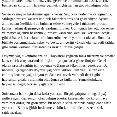
yaştan itibaren fazla kilonuz varsa gerekirse bir uzmandan destek alarak
bunlardan kurtulun. Harekete geçmek hiçbir zaman geç olmadığını bilin.
Sebze ve meyve tüketimine ağırlık verin:
Sağlıksız beslenme ve şişmanlık,
saldırgan prostat kanseri için risk faktörleri arasında gösteriliyor. Ayrıca
antioksidan özellikleri de bulunan sebze ve meyveleri tüketmek prostat
kanseri riskini düşürmeye de yardımcı oluyor. Gün içinde her öğünde sebze
ve meyve ağırlıklı beslenmek, prostat kanserine karşı sizi koruyabileceği
gibi daha az kalori alarak kilo kontrolünüze de yardımcı olacak. Bununla
birlikte beslenmenizde, şeker ve beyaz un içeriği yüksek olan şerbetli tatlılar
gibi rafine karbonhidratlardan da uzak durmaya çalışın.
Doymuş yağ tüketimini azaltın:
Hayvansal yağların fazla tüketimi ve prostat
kanseri risk artışı arasındaki ilişkinin çalışmalarla gösterilmiştir. Genel
olarak prostat sağlığı için doymuş yağların az tüketilmesi gerekiyor. Bu
nedenle, içeriğindeki doymuş yağ oranı yüksek, tam yağlı sütten elde
edilmiş ürünler, yağlı koyun ve dana eti, tavuk ve hindi derisi gibi
hayvansal gıdaları mümkün olduğunca az kullanın. Yemeklerinizde,
hayvansal değil, bitkisel yağları tercih edin.
Sofranızda balık için daha fazla yer açın: Birçok çalışma, omega 3 yağ
asitleri açısından zengin olan balığın prostat kanserinden de korunmaya
yardımcı olduğunu gösteriyor. Bu nedenle sofralarınızda balığa daha fazla
yer verin. Balık sağlıklı beslenme ve kilo kontrolünde de size destek
sağlayacaktır.