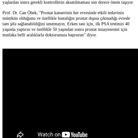
yaşlardan sonra gerekli kontrollerin aksatılmaması son derece önem taşıyor.
Prof. Dr. Can Öbek, “Prostat kanserinin her evresinde etkili tedavinin
mümkün olduğunu ve özellikle hastalığın prostat dışına çıkmadığı evrede
tam şifa sağlanabildiğini unutmayın. Erken tanı için, ilk PSA testinizi 40
yaşında yaptırın ve özellikle 50 yaşından sonra prostat muayenesini için
mutlaka belli aralıklarla doktorunuza başvurun” diyor.