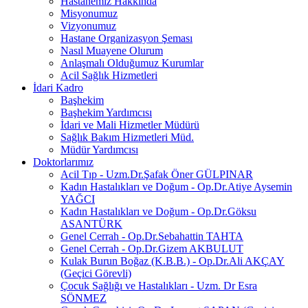
Hastanemiz Hakkında
Misyonumuz
Vizyonumuz
Hastane Organizasyon Şeması
Nasıl Muayene Olurum
Anlaşmalı Olduğumuz Kurumlar
Acil Sağlık Hizmetleri
İdari Kadro
Başhekim
Başhekim Yardımcısı
İdari ve Mali Hizmetler Müdürü
Sağlık Bakım Hizmetleri Müd.
Müdür Yardımcısı
Doktorlarımız
Acil Tıp - Uzm.Dr.Şafak Öner GÜLPINAR
Kadın Hastalıkları ve Doğum - Op.Dr.Atiye Aysemin
YAĞCI
Kadın Hastalıkları ve Doğum - Op.Dr.Göksu
ASANTÜRK
Genel Cerrah - Op.Dr.Sebahattin TAHTA
Genel Cerrah - Op.Dr.Gizem AKBULUT
Kulak Burun Boğaz (K.B.B.) - Op.Dr.Ali AKÇAY
(Geçici Görevli)
Çocuk Sağlığı ve Hastalıkları - Uzm. Dr Esra
SÖNMEZ