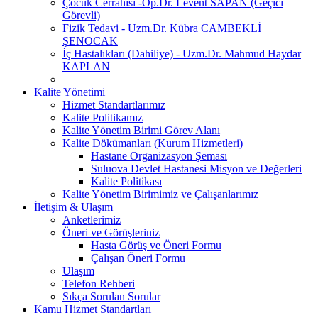
Çocuk Cerrahisi -Op.Dr. Levent SAPAN (Geçici
Görevli)
Fizik Tedavi - Uzm.Dr. Kübra CAMBEKLİ
ŞENOCAK
İç Hastalıkları (Dahiliye) - Uzm.Dr. Mahmud Haydar
KAPLAN
Kalite Yönetimi
Hizmet Standartlarımız
Kalite Politikamız
Kalite Yönetim Birimi Görev Alanı
Kalite Dökümanları (Kurum Hizmetleri)
Hastane Organizasyon Şeması
Suluova Devlet Hastanesi Misyon ve Değerleri
Kalite Politikası
Kalite Yönetim Birimimiz ve Çalışanlarımız
İletişim & Ulaşım
Anketlerimiz
Öneri ve Görüşleriniz
Hasta Görüş ve Öneri Formu
Çalışan Öneri Formu
Ulaşım
Telefon Rehberi
Sıkça Sorulan Sorular
Kamu Hizmet Standartları