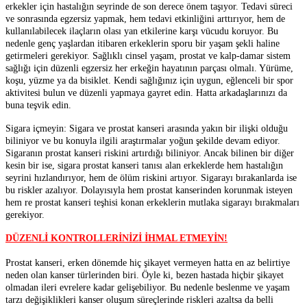
erkekler için hastalığın seyrinde de son derece önem taşıyor. Tedavi süreci
ve sonrasında egzersiz yapmak, hem tedavi etkinliğini arttırıyor, hem de
kullanılabilecek ilaçların olası yan etkilerine karşı vücudu koruyor. Bu
nedenle genç yaşlardan itibaren erkeklerin sporu bir yaşam şekli haline
getirmeleri gerekiyor. Sağlıklı cinsel yaşam, prostat ve kalp-damar sistem
sağlığı için düzenli egzersiz her erkeğin hayatının parçası olmalı. Yürüme,
koşu, yüzme ya da bisiklet. Kendi sağlığınız için uygun, eğlenceli bir spor
aktivitesi bulun ve düzenli yapmaya gayret edin. Hatta arkadaşlarınızı da
buna teşvik edin.
Sigara içmeyin:
Sigara ve prostat kanseri arasında yakın bir ilişki olduğu
biliniyor ve bu konuyla ilgili araştırmalar yoğun şekilde devam ediyor.
Sigaranın prostat kanseri riskini artırdığı biliniyor. Ancak bilinen bir diğer
kesin bir ise, sigara prostat kanseri tanısı alan erkeklerde hem hastalığın
seyrini hızlandırıyor, hem de ölüm riskini artıyor. Sigarayı bırakanlarda ise
bu riskler azalıyor. Dolayısıyla hem prostat kanserinden korunmak isteyen
hem re prostat kanseri teşhisi konan erkeklerin mutlaka sigarayı bırakmaları
gerekiyor.
DÜZENLİ KONTROLLERİNİZİ İHMAL ETMEYİN!
Prostat kanseri, erken dönemde hiç şikayet vermeyen hatta en az belirtiye
neden olan kanser türlerinden biri. Öyle ki, bezen hastada hiçbir şikayet
olmadan ileri evrelere kadar gelişebiliyor. Bu nedenle beslenme ve yaşam
tarzı değişiklikleri kanser oluşum süreçlerinde riskleri azaltsa da belli